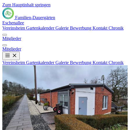
Zum Hauptinhalt springen
Familien-Dauergärten
Eschenallee
Vereinsheim
Gartenkalender
Galerie
Bewerbung
Kontakt
Chronik
Mitglieder
Mitglieder
Vereinsheim
Gartenkalender
Galerie
Bewerbung
Kontakt
Chronik