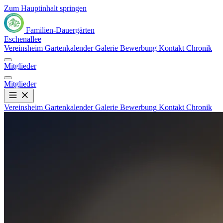
Zum Hauptinhalt springen
Familien-Dauergärten
Eschenallee
Vereinsheim
Gartenkalender
Galerie
Bewerbung
Kontakt
Chronik
Mitglieder
Mitglieder
Vereinsheim
Gartenkalender
Galerie
Bewerbung
Kontakt
Chronik