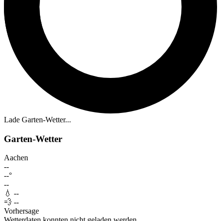
Lade Garten-Wetter...
Garten-Wetter
Aachen
--
--°
--
💧
--
💨
--
Vorhersage
Wetterdaten konnten nicht geladen werden.